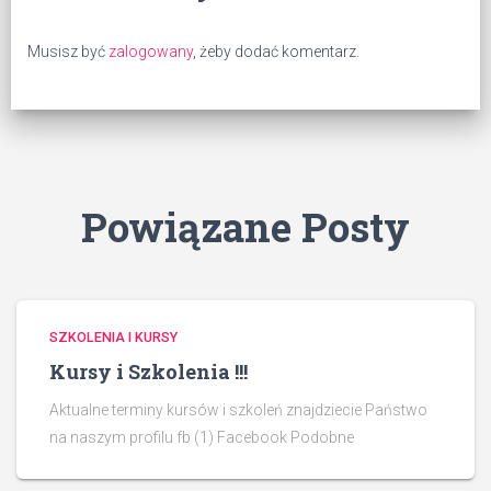
m
e
a
o
r
s
k
a
i
Musisz być
zalogowany
, żeby dodać komentarz.
n
s
ę
i
i
w
e
ę
n
)
w
o
n
w
o
y
w
m
y
o
m
k
o
n
k
i
n
e
Powiązane Posty
i
)
e
)
SZKOLENIA I KURSY
Kursy i Szkolenia !!!
Aktualne terminy kursów i szkoleń znajdziecie Państwo
na naszym profilu fb (1) Facebook Podobne