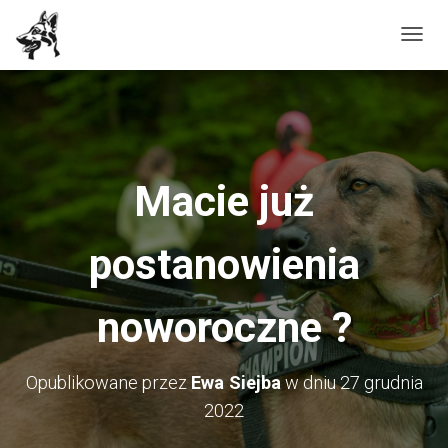
P
R
Z
E
Ł
Ą
Macie już
C
Z
postanowienia
N
A
W
noworoczne ?
I
G
A
Opublikowane przez
Ewa Siejba
w dniu
27 grudnia
C
2022
J