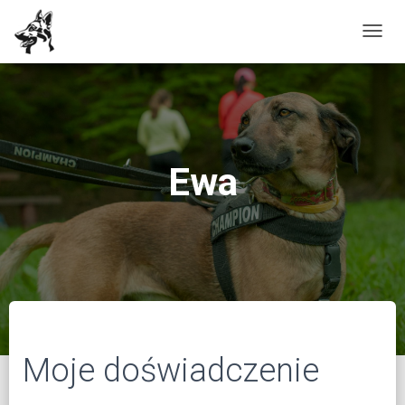
P
R
Z
E
Ł
Ą
Ewa
C
Z
N
A
W
I
G
A
Moje doświadczenie
C
J