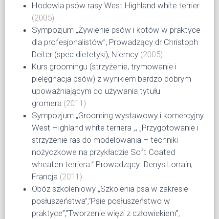
Ę
Hodowla psów rasy West Highland white terrier
(2005)
Sympozjum „Żywienie psów i kotów w praktyce
dla profesjonalistów”, Prowadzący dr Christoph
Deiter (spec.dietetyki), Niemcy
(2005)
Kurs groomingu (strzyżenie, trymowanie i
pielęgnacja psów) z wynikiem bardzo dobrym
upoważniającym do używania tytułu
gromera
(2011)
Sympozjum „Grooming wystawowy i komercyjny
West Highland white terriera „, „Przygotowanie i
strzyżenie ras do modelowania – techniki
nożyczkowe na przykładzie Soft Coated
wheaten terriera.” Prowadzący: Denys Lorrain,
Francja
(2011)
Obóz szkoleniowy „Szkolenia psa w zakresie
posłuszeństwa”,”Psie posłuszeństwo w
praktyce”,”Tworzenie więzi z człowiekiem”,