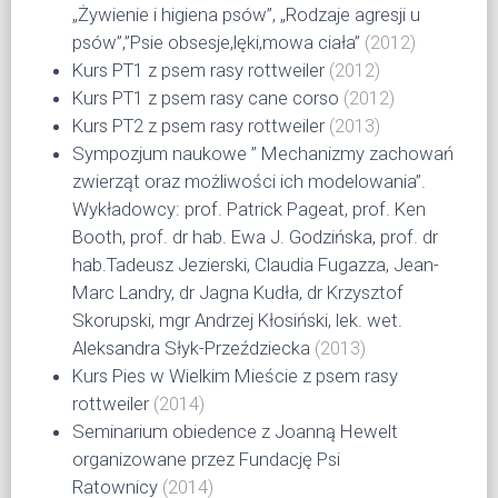
„Żywienie i higiena psów”, „Rodzaje agresji u
psów”,”Psie obsesje,lęki,mowa ciała”
(2012)
Kurs PT1 z psem rasy rottweiler
(2012)
Kurs PT1 z psem rasy cane corso
(2012)
Kurs PT2 z psem rasy rottweiler
(2013)
Sympozjum naukowe ” Mechanizmy zachowań
zwierząt oraz możliwości ich modelowania”.
Wykładowcy: prof. Patrick Pageat, prof. Ken
Booth, prof. dr hab. Ewa J. Godzińska, prof. dr
hab.Tadeusz Jezierski, Claudia Fugazza, Jean-
Marc Landry, dr Jagna Kudła, dr Krzysztof
Skorupski, mgr Andrzej Kłosiński, lek. wet.
Aleksandra Słyk-Przeździecka
(2013)
Kurs Pies w Wielkim Mieście z psem rasy
rottweiler
(2014)
Seminarium obiedence z Joanną Hewelt
organizowane przez Fundację Psi
Ratownicy
(2014)