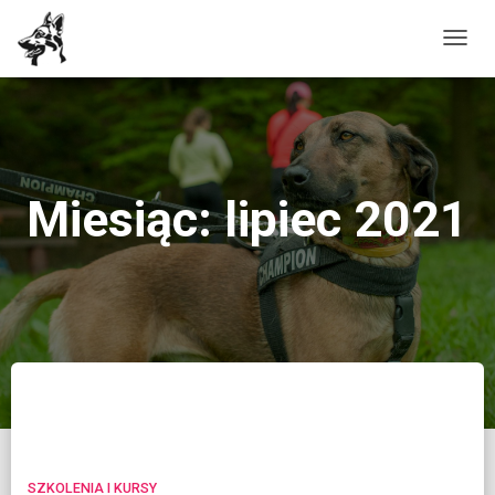
PRZE
NAWI
Miesiąc: lipiec 2021
SZKOLENIA I KURSY