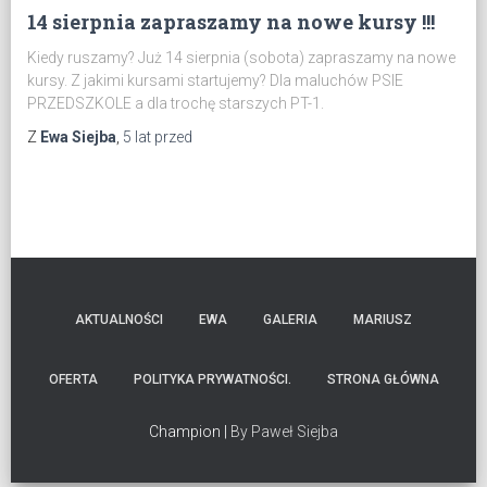
14 sierpnia zapraszamy na nowe kursy !!!
Kiedy ruszamy? Już 14 sierpnia (sobota) zapraszamy na nowe
kursy. Z jakimi kursami startujemy? Dla maluchów PSIE
PRZEDSZKOLE a dla trochę starszych PT-1.
Z
Ewa Siejba
,
5 lat
przed
AKTUALNOŚCI
EWA
GALERIA
MARIUSZ
OFERTA
POLITYKA PRYWATNOŚCI.
STRONA GŁÓWNA
Champion |
By Paweł Siejba