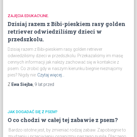
ZAJĘCIA EDUKACYJNE.
Dzisiaj razem z Bibi-pieskiem rasy golden
retriever odwiedziliśmy dzieci w
przedszkolu.
Dzisiaj razem z Bibi-pieskiem rasy golden retriever
odwiedziliśmy dzieci w przedszkolu. Przekazaliśmy im masę
cennych informacji jak należy zachować się w kontakcie z
psem. Co zrobić gdy w naszym kierunku biegnie nieznajomy
pies? Nigdy nie
Czytaj więcej…
Z
Ewa Siejba
,
9 lat
przed
JAK DOGADAĆ SIĘ Z PSEM?
O co chodzi w całej tej zabawie z psem?
Bardzo istotne jest, by zmieniać rodzaj zabaw. Zapobiegnie to
znudzeniu i przeciążeniu organizmu naszego pupila. Dlaczego