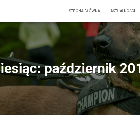
STRONA GŁÓWNA
AKTUALNOŚCI
iesiąc: październik 20