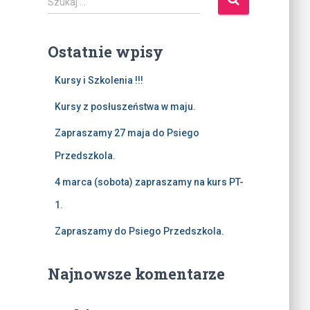
Szukaj …
z
u
k
Ostatnie wpisy
a
j
Kursy i Szkolenia !!!
:
Kursy z posłuszeństwa w maju.
Zapraszamy 27 maja do Psiego
Przedszkola.
4 marca (sobota) zapraszamy na kurs PT-
1.
Zapraszamy do Psiego Przedszkola.
Najnowsze komentarze