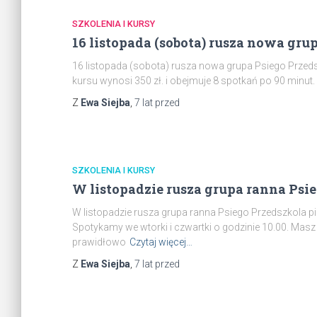
SZKOLENIA I KURSY
16 listopada (sobota) rusza nowa gru
16 listopada (sobota) rusza nowa grupa Psiego Przedsz
kursu wynosi 350 zł. i obejmuje 8 spotkań po 90 minut.
Z
Ewa Siejba
,
7 lat
przed
SZKOLENIA I KURSY
W listopadzie rusza grupa ranna Psi
W listopadzie rusza grupa ranna Psiego Przedszkola pi
Spotykamy we wtorki i czwartki o godzinie 10.00. Mas
prawidłowo
Czytaj więcej…
Z
Ewa Siejba
,
7 lat
przed