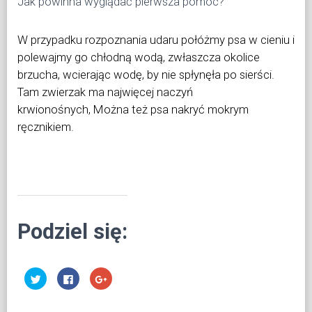
Jak powinna wyglądać pierwsza pomoc?
W przypadku rozpoznania
udaru połóżmy psa w cieniu i
polewajmy go chłodną wodą, zwłaszcza okolice
brzucha, wcierając wodę, by nie spłynęła po sierści.
Tam zwierzak ma najwięcej naczyń
krwionośnych, Można też psa nakryć mokrym
ręcznikiem.
Podziel się:
U
K
K
d
l
l
o
i
i
s
k
k
t
n
n