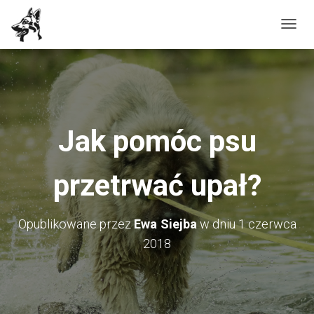
P
R
Z
E
Ł
Ą
Jak pomóc psu
C
Z
przetrwać upał?
N
A
W
Opublikowane przez
Ewa Siejba
w dniu
1 czerwca
I
2018
G
A
C
J