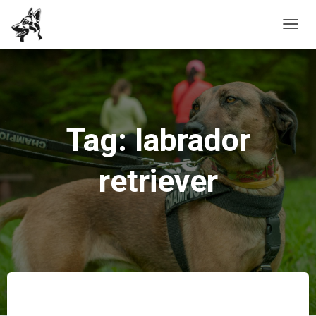
PRZE
NAWI
Tag: labrador
retriever