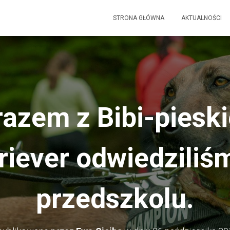
STRONA GŁÓWNA
AKTUALNOŚCI
 razem z Bibi-piesk
riever odwiedziliś
przedszkolu.