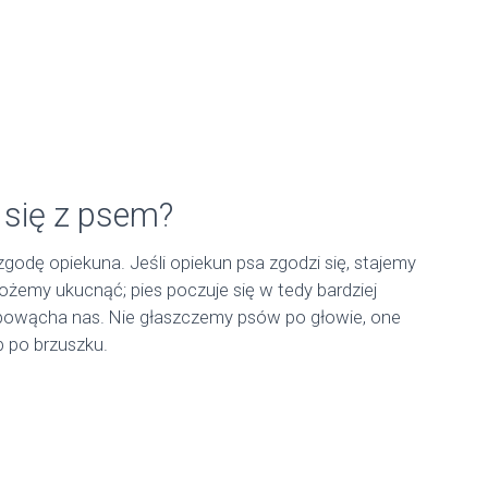
 się z psem?
odę opiekuna. Jeśli opiekun psa zgodzi się, stajemy
możemy ukucnąć; pies poczuje się w tedy bardziej
powącha nas. Nie głaszczemy psów po głowie, one
b po brzuszku.