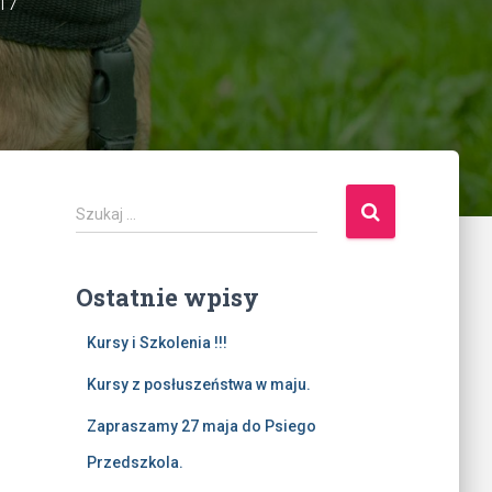
017
S
Szukaj …
z
u
k
Ostatnie wpisy
a
Kursy i Szkolenia !!!
j
:
Kursy z posłuszeństwa w maju.
Zapraszamy 27 maja do Psiego
Przedszkola.