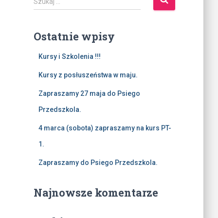
Szukaj …
z
u
k
Ostatnie wpisy
a
j
Kursy i Szkolenia !!!
:
Kursy z posłuszeństwa w maju.
Zapraszamy 27 maja do Psiego
Przedszkola.
4 marca (sobota) zapraszamy na kurs PT-
1.
Zapraszamy do Psiego Przedszkola.
Najnowsze komentarze