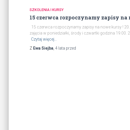
SZKOLENIA I KURSY
15 czerwca rozpoczynamy zapisy na 
15 czerwca rozpoczynamy zapisy na nowe kursy ! 20.0
zajęcia w poniedziałki, środy i czwartki godzina 19.00.
Czytaj więcej…
Z
Ewa Siejba
,
4 lata
przed